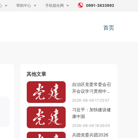




心
帮助中心
手机能化网
0991-3833992
首页
其他文章
自治区党委常委会召
开会议学习贯彻中共
中央政治局会议和习
2026-08-06 17:25:57
近平总书记重要讲话
习近平：加快建设健
精神 研究推进全面
康中国
从严治党和经济高质
量发展等工作陈小江
2026-08-06 16:36:05
主持会议
兵团党委兵团2026