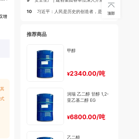

10
习近平：人民是历史的创造者，是真正的英雄
顶部
双增
推荐商品
甲醇
2340.00/吨
¥
其
润瑞 乙二醇 甘醇 1,2-
式
亚乙基二醇 EG
6800.00/吨
¥
乙二醇