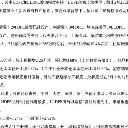
中HDPE和LLDPE波动幅度有限，LDPE价格上涨明显，截止2月25
旺季，但是供应面新装置有投产预期，供需双增背景下，预计聚乙烯价格涨跌两
蒙宝丰2#FDPE装置已经投产，内蒙宝丰3#FDPE、埃克森美孚1#LLDPE
划3月投产。然检修装置有限，仅有浙江石化、上海金菲、蒲洁能化和中安联合
。3月聚乙烯产量预计286万吨左右，环比2月涨幅10.4%左右，供应增
.58万吨，较上周期增2.26万吨，环比增3.68%（上期数据有修正）。分品
仓库库存环比增7.87%；LDPE社会样本仓库库存环比增12.62%。需求端
近期市场状态相对僵持，目前库存延续垒库状态，此状态或在3月中旬前
况。
源到港，分别到达青岛、宁波、大连、黄埔、厦门等多个港口，涉及LDPE
大，HDPE品种3月份到港较多，LLDPE牌号以熔指2资源到港为主。市场报
。
+6.24%，下周预计+2.92%。
逐渐进入生产旺季，企业订单累积，开工率有增加预期；但棚膜需求相对