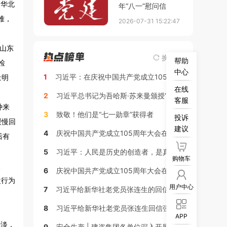
日华北
年“八一”慰问信
难，
2026-07-31 15:22:47
、山东
换一换
帮助
检
中心
1
习近平：在庆祝中国共产党成立105周年大会上的讲话
量明
在线
2
习近平总书记为吾哈斯·苏来曼颁授“七一勋章”
客服
种来
3
致敬！他们是“七一勋章”获得者
投诉
缓慢回
建议
4
庆祝中国共产党成立105周年大会在京隆重举行
后有
5
习近平：人民是历史的创造者，是真正的英雄
购物车
、
6
庆祝中国共产党成立105周年大会在京隆重举行
盘行为
用户中心
7
习近平给新华社老党员张连生的回信
8
习近平给新华社老党员张连生回信强调 传承红色基因 在新征程上书写优异答卷
APP
平淡，
9
安全生产 | 建咨集团各单位深入开展“安全生产月”系列活动