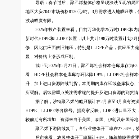
导语：春节过后，聚乙烯整体价格呈现涨跌互现的局面，其
地区大庆7042市场价格8130元/吨。3月需求进入地膜
波动幅度有限。
2025年投产装置来看，目前万华化学25万吨LDPE和内
新时代HDPE和LLDPE装置，以上共计198万吨装置计
修，因此供应面依旧施压，特别是LLDPE产品，供应压力偏大
显，对价格上涨形成压制。
截止到2025年2月21日，聚乙烯社会样本仓库库存为63
看，HDPE社会样本仓库库存环比降1.9%；LLDPE社会样本
升，加上进口资源陆续到货，本周期内库存延续垒库状态。
所缓解。后续需重点关注需求端的提升及进口资源的到货情
据了解，沙特聚乙烯的船只预计在2月底至3月底有资
HDPE、LLDPE等各牌号。据商家反映，LDPE进口量不
较前期有所增加，资源来自于美国、泰国、伊朗及韩国等地
聚乙烯下游陆续复工，各行业整体开工率在27.34%，较上周
后市来看，农膜整体开工率预计+4%，随着地膜需求